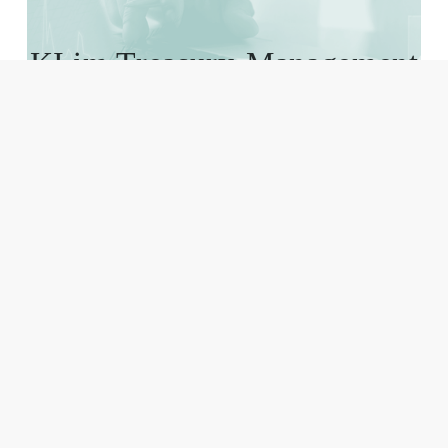
KI im Treasury-Management
Von der Optimierung der 
Liquiditätssteuerung bis hin zur 
Minimierung von Risiken: Der Einsatz 
Künstlicher Intelligenz kann die Arbeit 
von Treasury-Abteilungen nicht nur 
optimieren, sondern auch transformieren. 
Trustbits KI-Expert:innen identifizieren 
Prozesse und entwickeln KI-basierte 
Lösungen, um Treasury Management auf 
das nächste Level zu heben.